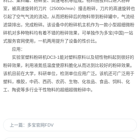
料口、集料罐、粉碎室、高速电机等组成。物料由投料口进入粉碎
室，被高速旋转的刀片（25000r/min）撞击粉碎，刀片的高速旋转也
引起了空气气流的流动，从而把粉碎后的物料带到粉碎罐中，气流经
滤袋排出，完成粉碎。该设备中的粉碎机主机作为一款小型超细微粉
碎机对多种物料均有着不错的粉碎效果，可单独作为多宝(中国)一站
式服务官网使用，一机两用提升了设备的性价比。
应用：
实验室塑料粉碎机DC3-1能对塑料原料以及韧性物料起到很好的
粉碎效果，利用液氮低温度使原料脆化从而达到比较好的粉碎效果。
该机目前在大学，科研单位，检测单位应用广泛。该机还可广泛用于
塑料，橡胶，中药、西药、农药、生物、化妆品、食品、饲料、化
工、陶瓷等多行业干性物料的超细超微粉碎中。
上一篇：
多宝官网FDV