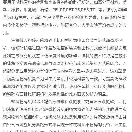
要用于塑料原料的检测和热敏性物料的制样粉碎，如高分子材料，塑
料，橡胶，聚乳酸，石蜡，PE ,PP,PET,PS,PBS,TPU等，该机小粉碎
量为10g左右，可满足客户少量样品粉碎检测的要求，目前该机在国
内多个质检所，塑料行业企业，科研单位，大学实验室均有成功的应
用。
液氮低温粉碎机的粉碎主机原型机为中国台湾气流式超微粉碎
机，该粉碎机经过国产化后改进密封装置和出料方式使得其能够实现
原料在液氮充填状态下低温度环境的粉碎，该机的技术特点是在较小
的体积下实现高速撞击和气流涡流粉碎与旋风式集料方式的融合，刀
组部分是应用流体力学设计而成的te殊刀型---多边翘头刀，该刀型是
目前高速粉碎机复合刀型中刀型设计较为科学的一款，可提高粉碎效
率和粉碎细度以及对物料的适应性，该机在塑料原料以及热敏性物料
的粉碎方面相比研磨机在效果和性价比方面优势较为明显。
塑料粉碎机DC3-1配合液氮罐和液氮泵（或自增压液氮罐），利
用液氮的深冷作用结合超微粉碎机的强大粉碎能力将物料变脆进而实
现对物料的超细粉碎。该机总体来说是利用粉碎刀片高速旋转撞击并
由空气气流旋风分离的形式来实现干性物料超细粉碎的设备，它由投