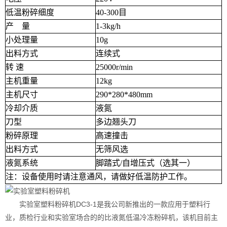
低温粉碎细度
40-300目
产 量
1-3kg/h
小处理量
10g
出料方式
连续式
转 速
25000r/min
主机重量
12kg
主机尺寸
290*280*480mm
冷却介质
液氮
刀型
多边翘头刀
粉碎原理
高速撞击
出料方式
无筛风选
液氮系统
脚踏式/自增压式（选其一）
注：设备使用时请注意通风，请做好低温防护工作。
实验室塑料粉碎机DC3-1是我公司新推出的一款应用于塑料行
业，质检行业和实验室场合的的比液氮低温冷冻粉碎机，该机目前主