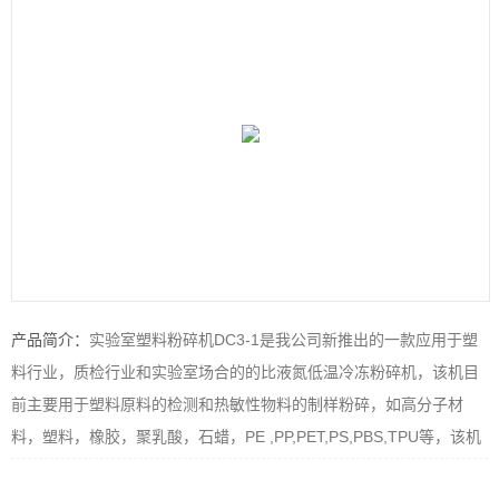
产品简介：
实验室塑料粉碎机DC3-1是我公司新推出的一款应用于塑
料行业，质检行业和实验室场合的的比液氮低温冷冻粉碎机，该机目
前主要用于塑料原料的检测和热敏性物料的制样粉碎，如高分子材
料，塑料，橡胶，聚乳酸，石蜡，PE ,PP,PET,PS,PBS,TPU等，该机
小粉碎量为10g左右，可满足客户少量样品粉碎检测的要求，目前该