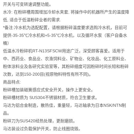
开关与可变转速调整功能。
水冷: 在粉碎槽周围增加冷却水夹套, 将操作中的机器所产生的温度降
低, 适合于低温粉碎业者的需求.
*备注:冷水机为选配配置，请根据粉碎温度要求选购冷水机，目前可
提供-35-35℃冷水机和+5-35℃冷水机，以及循环水泵（客户自备水
桶）
低温水冷粉碎机RT-N13SFSCW用途广泛，深受顾客喜爱。适用于
中、西药业、食品业、农渔饲料业、矿物业、化妆品、化工原料业、
粉体涂料业及各研究实验室等，其粉碎细度可因粉碎时间长短和粉碎
次数，达到150-200目(视原物料特性有所不同)。
商品特点:
粉碎槽加装磁簧感应式安全开关，操作上更安全。
粉碎槽材质为 SUS304不锈钢材质，符合卫生要求。
马达为铝合金制造，散热佳，重量轻，马达轴承为日本NSK/NTN制
品。
粉碎刀为SUS420经热处理，更耐磨损。
马达装设过负载保护开关，防止线圈烧毁。