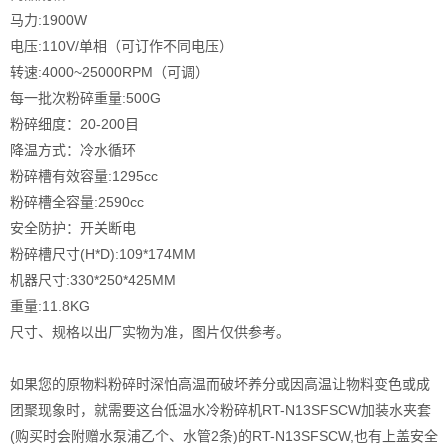
马力:1900W
电压:110V/单相（可订作不同电压）
转速:4000~25000RPM（可调）
每一批次粉碎重量:500G
粉碎细度：20-200目
降温方式：冷水循环
粉碎槽有效容量:1295cc
粉碎槽全容量:2590cc
安全防护：开关断电
粉碎槽尺寸(H*D):109*174MM
机器尺寸:330*250*425MM
重量:11.8KG
尺寸、规格以出厂实物为准，图片仅供参考。
如果您的原物料粉碎时深怕高温而破坏养分或因高温让物料变色或成
团聚现象时，就需要这台低温水冷粉碎机RT-N13SFSCW加装水夹套
(购买时会附赠水泵浦乙个、水管2条)的RT-N13SFSCW,也有上盖安全