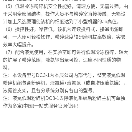
（5）低温冷冻粉碎机安全性能好，清理方便，无需过筛，由
于采用全密闭结构，操作人员不与粉碎室直接接触，无筛设
计加上风选原理使该机的细度达到了小型机器的ao高值。
（6）操控性好，噪音低，该机为连续投料式，接通电源即
可，一人便可轻松操作，粉碎速度较研磨机提高数倍，实验
效率大幅提升。
（7）配合液氮使用，在实验室即可进行低温冷冻粉碎，较大
的扩展了粉碎范围，液氮输出量可控，适应不同性质的物
料。
注：本设备型号DC3-1为本辰公司内部代号，整套液氮低温
粉碎机编包含粉碎机，液氮罐+液氮泵（或自增压液氮罐），
液氮管支架，且各分系统分别有各自的型号。
注：液氮低温粉碎机DC3-1去除液氮系统后粉碎主机可单独
作为多宝(中国)一站式服务官网使用！