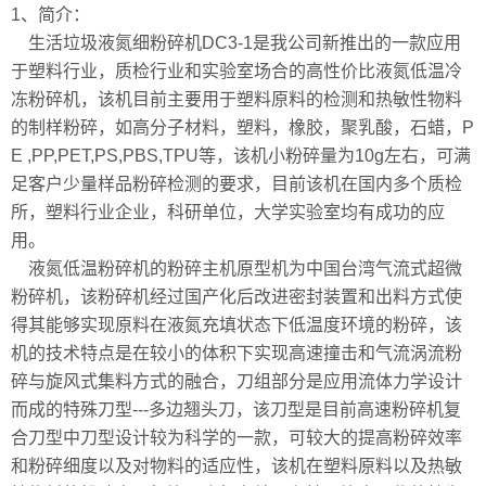
1、简介：
生活垃圾液氮细粉碎机DC3-1是我公司新推出的一款应用
于塑料行业，质检行业和实验室场合的高性价比液氮低温冷
冻粉碎机，该机目前主要用于塑料原料的检测和热敏性物料
的制样粉碎，如高分子材料，塑料，橡胶，聚乳酸，石蜡，P
E ,PP,PET,PS,PBS,TPU等，该机小粉碎量为10g左右，可满
足客户少量样品粉碎检测的要求，目前该机在国内多个质检
所，塑料行业企业，科研单位，大学实验室均有成功的应
用。
液氮低温粉碎机的粉碎主机原型机为中国台湾气流式超微
粉碎机，该粉碎机经过国产化后改进密封装置和出料方式使
得其能够实现原料在液氮充填状态下低温度环境的粉碎，该
机的技术特点是在较小的体积下实现高速撞击和气流涡流粉
碎与旋风式集料方式的融合，刀组部分是应用流体力学设计
而成的特殊刀型---多边翘头刀，该刀型是目前高速粉碎机复
合刀型中刀型设计较为科学的一款，可较大的提高粉碎效率
和粉碎细度以及对物料的适应性，该机在塑料原料以及热敏