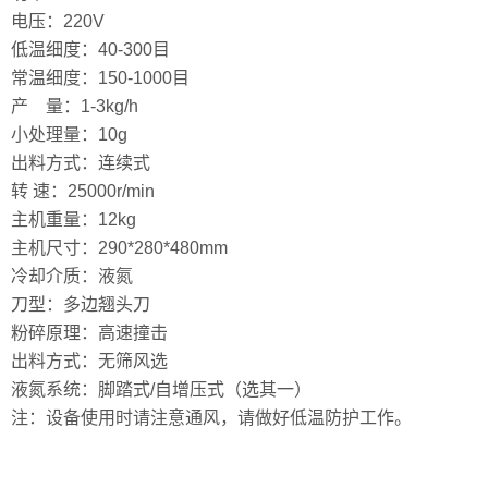
电压：220V
低温细度：40-300目
常温细度：150-1000目
产 量：1-3kg/h
小处理量：10g
出料方式：连续式
转 速：25000r/min
主机重量：12kg
主机尺寸：290*280*480mm
冷却介质：液氮
刀型：多边翘头刀
粉碎原理：高速撞击
出料方式：无筛风选
液氮系统：脚踏式/自增压式（选其一）
注：设备使用时请注意通风，请做好低温防护工作。