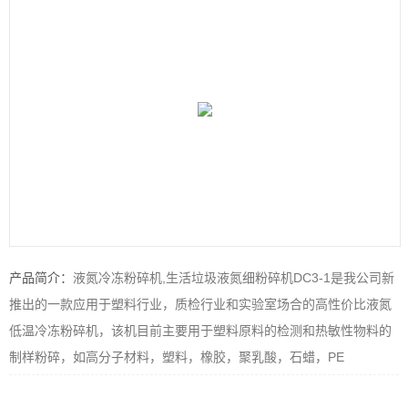
产品简介：
液氮冷冻粉碎机,生活垃圾液氮细粉碎机DC3-1是我公司新
推出的一款应用于塑料行业，质检行业和实验室场合的高性价比液氮
低温冷冻粉碎机，该机目前主要用于塑料原料的检测和热敏性物料的
制样粉碎，如高分子材料，塑料，橡胶，聚乳酸，石蜡，PE
,PP,PET,PS,PBS,TPU等，该机小粉碎量为10g左右，可满足客户少量