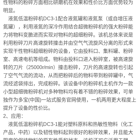
性物料的粉碎方面相比研磨机在效果和性价比方面优势较为
明显。
液氮低温粉碎机DC3-1配合液氮罐和液氮泵（或自增压液
氮罐），利用液氮的深冷作用结合超微粉碎机的强大粉碎能
力将物料变脆进而实现对物料的超细粉碎。该机总体来说是
利用粉碎刀片高速旋转撞击并由空气气流旋风分离的形式来
实现干性物料超细粉碎的设备，它由投料口、集料罐、粉碎
室、高速电机等组成。物料由投料口进入粉碎室，被高速旋
转的刀片（25000r/min）撞击粉碎，刀片的高速旋转也引起
了空气气流的流动，从而把粉碎后的物料带到粉碎罐中，气
流经滤袋排出，完成粉碎。该设备中的粉碎机主机作为一款
小型超细微粉碎机对多种物料均有着不错的粉碎效果，可单
独作为多宝(中国)一站式服务官网使用，一机两用更大程度上
提升了设备的性价比。
2、应用：
液氮低温粉碎机DC3-1能对塑料原料和热敏性物料（化工
产品，中药）以及韧性物料起到很好的粉碎效果，并且能大